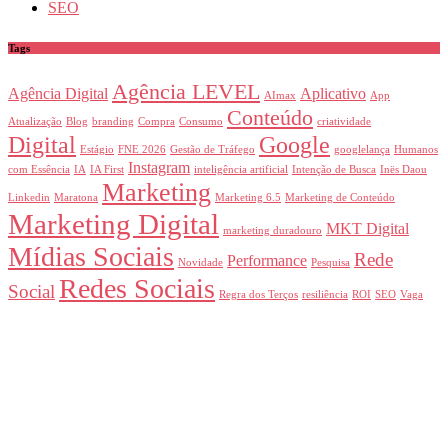
SEO
Tags
Agência LEVEL
Agência Digital
Aplicativo
AImax
App
Conteúdo
Atualização
Blog
branding
Compra
Consumo
criatividade
Digital
Google
Estágio
FNE 2026
Gestão de Tráfego
googlelança
Humanos
Instagram
com Essência
IA
IA First
inteligência artificial
Intenção de Busca
Inës Daou
Marketing
Linkedin
Maratona
Marketing 6.5
Marketing de Conteúdo
Marketing Digital
MKT Digital
marketing duradouro
Mídias Sociais
Rede
Performance
Novidade
Pesquisa
Redes Sociais
Social
Regra dos Terços
resiliência
ROI
SEO
Vaga
Home
Quem somos
Blog
Contato