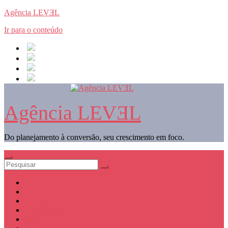
Agência LEVƎL
Ir para o conteúdo
Agência LEVƎL
Do planejamento à conversão, seu crescimento em foco.
Home
Planos
Quem Somos
Blog