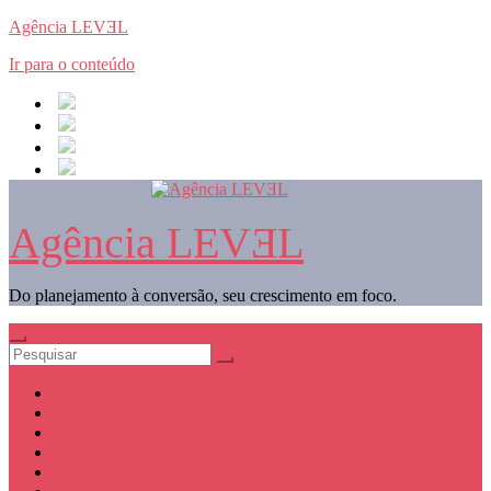
Agência LEVƎL
Ir para o conteúdo
Agência LEVƎL
Do planejamento à conversão, seu crescimento em foco.
Home
Planos
Quem Somos
Blog