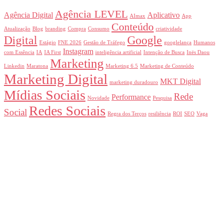
Agência LEVEL
Agência Digital
Aplicativo
AImax
App
Conteúdo
Atualização
Blog
branding
Compra
Consumo
criatividade
Digital
Google
Estágio
FNE 2026
Gestão de Tráfego
googlelança
Humanos
Instagram
com Essência
IA
IA First
inteligência artificial
Intenção de Busca
Inës Daou
Marketing
Linkedin
Maratona
Marketing 6.5
Marketing de Conteúdo
Marketing Digital
MKT Digital
marketing duradouro
Mídias Sociais
Rede
Performance
Novidade
Pesquisa
Redes Sociais
Social
Regra dos Terços
resiliência
ROI
SEO
Vaga
Home
Quem somos
Blog
Contato
Planos
Startups