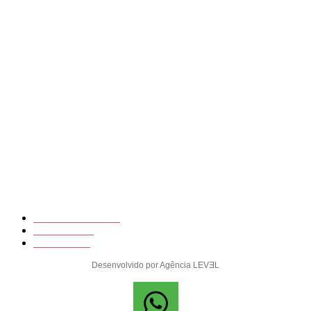
Empresa do Grupo Arda
© 2025 - Agência Level - Todos os direitos reservados
Política de Privacidade
Uso de Cookies
Termos de Uso
Desenvolvido por Agência LEVƎL