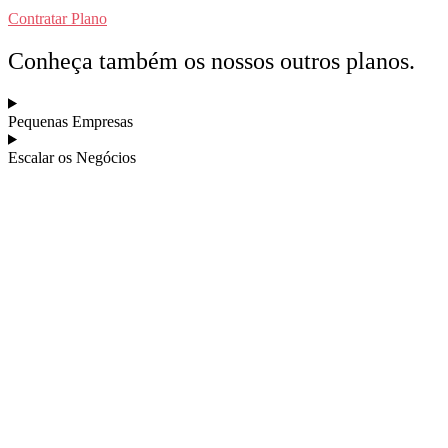
Contratar Plano
Conheça também os nossos outros planos.
Pequenas Empresas
Escalar os Negócios
Home
Quem somos
Blog
Contato
Planos
Startups
Pequenas Empresas
Escalar os Negócios