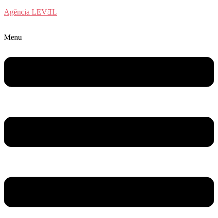
Agência LEVƎL
Home
Planos
Quem Somos
Menu
Blog
Contato
Menu
X
Home
Planos
Quem Somos
Blog