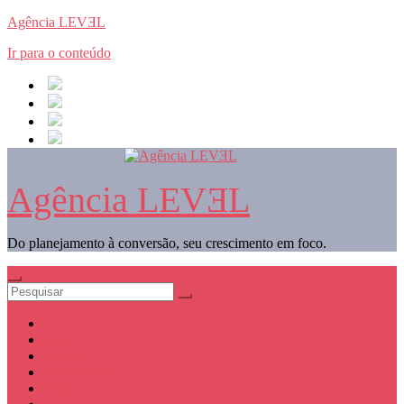
Agência LEVƎL
Ir para o conteúdo
Agência LEVƎL
Do planejamento à conversão, seu crescimento em foco.
Home
Planos
Quem Somos
Blog