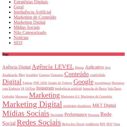
Estratégias Digitais
Geral
Inteligência Artificial
Marketing de Conteúdo
Marketing Digital
Mídias Sociais
Não Categorizado
Notícias
SEO
Tags
Agência LEVEL
Agência Digital
Aplicativo
AImax
App
Conteúdo
Atualização
Blog
branding
Compra
Consumo
criatividade
Digital
Google
Estágio
FNE 2026
Gestão de Tráfego
googlelança
Humanos
Instagram
com Essência
IA
IA First
inteligência artificial
Intenção de Busca
Inës Daou
Marketing
Linkedin
Maratona
Marketing 6.5
Marketing de Conteúdo
Marketing Digital
MKT Digital
marketing duradouro
Mídias Sociais
Rede
Performance
Novidade
Pesquisa
Redes Sociais
Social
Regra dos Terços
resiliência
ROI
SEO
Vaga