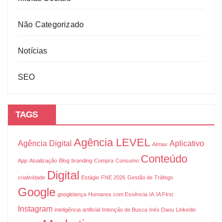
Não Categorizado
Notícias
SEO
TAGS
Agência LEVEL
Agência Digital
Aplicativo
AImax
Conteúdo
App
Atualização
Blog
branding
Compra
Consumo
Digital
criatividade
Estágio
FNE 2026
Gestão de Tráfego
Google
googlelança
Humanos com Essência
IA
IA First
Instagram
inteligência artificial
Intenção de Busca
Inës Daou
Linkedin