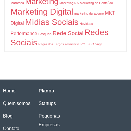
Marketing
Maratona
Marketing 6.5
Marketing de Conteúdo
Marketing Digital
MKT
marketing duradouro
Mídias Sociais
Digital
Novidade
Redes
Rede Social
Performance
Pesquisa
Sociais
Regra dos Terços
resiliência
ROI
SEO
Vaga
Home
Planos
Quem somos
Startups
Blog
Pequenas
Empresas
Contato