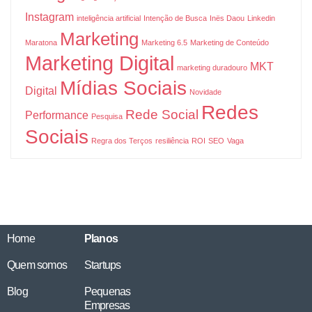
Instagram
inteligência artificial
Intenção de Busca
Inës Daou
Linkedin
Marketing
Maratona
Marketing 6.5
Marketing de Conteúdo
Marketing Digital
MKT
marketing duradouro
Mídias Sociais
Digital
Novidade
Redes
Rede Social
Performance
Pesquisa
Sociais
Regra dos Terços
resiliência
ROI
SEO
Vaga
Home
Planos
Quem somos
Startups
Blog
Pequenas
Empresas