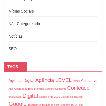
Mídias Sociais
Não Categorizado
Notícias
SEO
TAGS
Agência LEVEL
Agência Digital
Aplicativo
AImax
Conteúdo
App
Atualização
Blog
branding
Compra
Consumo
Digital
criatividade
Estágio
FNE 2026
Gestão de Tráfego
Google
googlelança
Humanos com Essência
IA
IA First