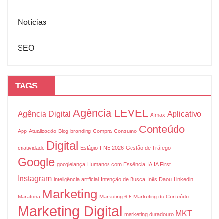
Notícias
SEO
TAGS
Agência LEVEL
Agência Digital
Aplicativo
AImax
Conteúdo
App
Atualização
Blog
branding
Compra
Consumo
Digital
criatividade
Estágio
FNE 2026
Gestão de Tráfego
Google
googlelança
Humanos com Essência
IA
IA First
Instagram
inteligência artificial
Intenção de Busca
Inës Daou
Linkedin
Marketing
Maratona
Marketing 6.5
Marketing de Conteúdo
Marketing Digital
MKT
marketing duradouro